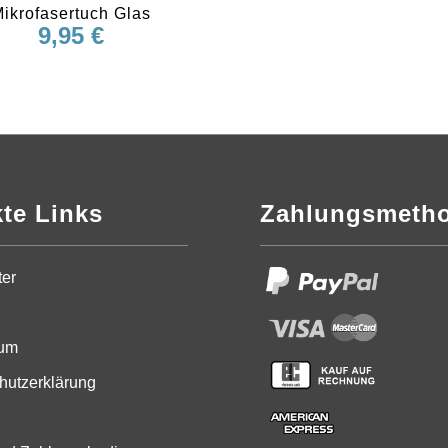
ikrofasertuch Glas
9,95
€
kte Links
Zahlungsmeth
ter
sum
hutzerklärung